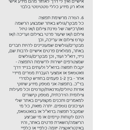
אישיים ואין לי דרך לאחזר מהם מידע אישי
אלא רק מידע כללי סטטיסטי בלבד
6. הסרה מרשימת תפוצה​
כל מבקר/גולש באתר שמבצע הרשמה
ואו/רכישה של סדנת צילום ו/או טיול
צילום ו/או שיעור פרטי בצילום ועריכה ו/או
קורס צילום או עריכה, וכן
מבקרים/גולשים שמעוניינים להיות חברים
באתר, ממלאים פרטים אישיים לרבות שם,
נייד, דוא"ל ועוד, וכן מבקרים/גולשים
שמצטרפים ישירות לרשימת התפוצה -
יקבלו תפוצה בדוא"ל ולעתים בנייד דרך
וואטסאפ או אמצעי העברת מסרים מיידי
אחר - בין 1-2 פעמים בחודש קלנדרי
בד"כ. בתפוצה אני מספק מידע שיווקי
אודות טיולים/סדנאות/קורסים וכל פעילות
צילומית הדרכתית, מספק קישורים
למאמרים ותכנים מקצועיים באתר שלי
ועדכונים נוספים. יתרה מזאת, כל מי
שמקבל תפוצה בדוא"ל או בוואטסאפ,
הינם לקוחות קיימים או מי שביצע
הרשמה/השארת פרטים באתר, והיו
באינטראקציה יזומה כלפיי או כלפיי