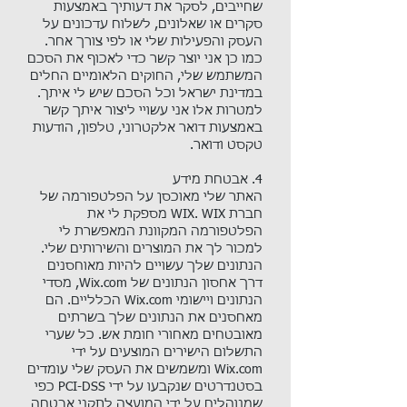
שחייבים, לסקר את דעותיך באמצעות
סקרים או שאלונים, לשלוח עדכונים על
העסק והפעילות שלי או לפי צורך אחר.
כמו כן אני יוצר קשר כדי לאכוף את הסכם
המשתמש שלי, החוקים הלאומיים החלים
במדינת ישראל וכל הסכם שיש לי איתך.
למטרות אלו אני עשויי ליצור איתך קשר
באמצעות דואר אלקטרוני, טלפון, הודעות
טקסט ודואר.
4. אבטחת מידע​
האתר שלי מאוכסן על הפלטפורמה של
חברת WIX. WIX מספקת לי את
הפלטפורמה המקוונת המאפשרת לי
למכור לך את המוצרים והשירותים שלי.
הנתונים שלך עשויים להיות מאוחסנים
דרך אחסון הנתונים של Wix.com, מסדי
הנתונים ויישומי Wix.com הכלליים. הם
מאחסנים את הנתונים שלך בשרתים
מאובטחים מאחורי חומת אש. כל שערי
התשלום הישירים המוצעים על ידי
Wix.com ומשמשים את העסק שלי עומדים
בסטנדרטים שנקבעו על ידי PCI-DSS כפי
שמנוהלים על ידי המועצה לתקני אבטחה