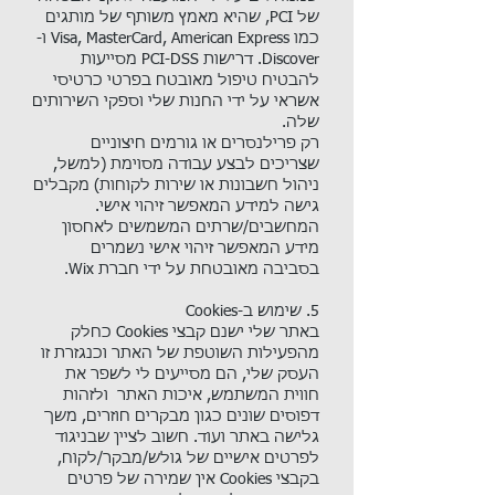
של PCI, שהיא מאמץ משותף של מותגים
כמו Visa, MasterCard, American Express ו-
Discover. דרישות PCI-DSS מסייעות
להבטיח טיפול מאובטח בפרטי כרטיסי
אשראי על ידי החנות שלי וספקי השירותים
שלה.​
רק פרילנסרים או גורמים חיצוניים
שצריכים לבצע עבודה מסוימת (למשל,
ניהול חשבונות או שירות לקוחות) מקבלים
גישה למידע המאפשר זיהוי אישי.
המחשבים/שרתים המשמשים לאחסון
מידע המאפשר זיהוי אישי נשמרים
בסביבה מאובטחת על ידי חברת Wix.
5. שימוש ב-Cookies​
באתר שלי ישנם קבצי Cookies כחלק
מהפעילות השוטפת של האתר וכנגזרת זו
העסק שלי, הם מסייעים לי לשפר את
חווית המשתמש, איכות האתר ולזהות
דפוסים שונים כגון מבקרים חוזרים, משך
גלישה באתר ועוד. חשוב לציין שבניגוד
לפרטים אישיים של גולש/מבקר/לקוח,
בקבצי Cookies אין שמירה של פרטים