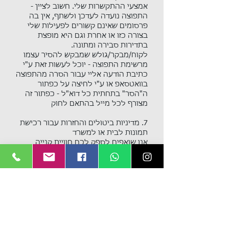
אמצעי ההתקשרות שלי. חשוב לציין -
התפוצה נועדה לעדכן ולשתף, אין בה
פרסומים שאינם קשורים לפעילות שלי
בצורה כזו או אחרת וגם היא מופצת
בתדירות סבירה ומתונה.
לקוח/מבקר/גולש שמבקש להסיר עצמו
מרשימת התפוצה - יוכל לעשות זאת ע"י
כתיבת הודעה אליי עבור הסרה מהתפוצה
בוואטסאפ או ע"י לחיצה על כפתור
ה"הסר" בתחתית כל דוא"ל - כפתור זה
מצורף לכל מייל בהתאם לחוק
7. מדיניות ביטולים והחזרות עבור רכישת
תמונות לבית או למשרד
אנו שואפים לספק לכם חוויית קנייה
מצוינת ושירות מיטבי. חשוב לנו שתכירו
את מדיניות הביטולים וההחזרות שלנו,
בהתאם לתקנות הגנת הצרכן בישראל.
זכות ביטול עסקה כללית: על פי תקנות
הגנת הצרכן (ביטול עסקה),
התשע"א-2010, לצרכן שמבצע עסקה יש
זכות לבטל אותה בתנאים מסוימים,
בכפוף למגבלות שנקבעו בדין.