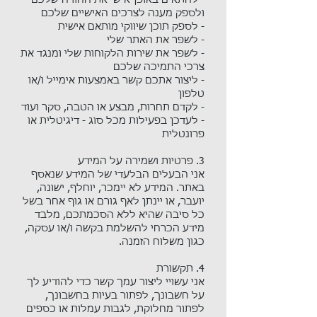
- להתאים באופן אישי את החוויה שלכם
ולספק מענה לצרכים האישיים שלכם
- לספק תוכן שיווקי מותאם אישית
- לשפר את האתר שלי
- לשפר את שירות הלקוחות שלי ומנגד את
צרכי התמיכה שלכם
- ליצור אתכם קשר באמצעות אימייל ו/או
טלפון
- לקדם תחרות, מבצע או הטבה, סקר ועוד
- לעדכן בפעילות מכל סוג - דיגיטלית או
פרונטלית
3. פרטיות ושמירה על המידע​
אני הבעלים הבלעדי של המידע שנאסף
באתר. המידע לא יימכר, יוחלף, ישונה,
יועבר, או יינתן לאף גורם או גוף אחר בשל
כל סיבה שהיא ללא הסכמתכם, מלבד
מידע הכרחי להשלמת בקשה ו/או עסקה,
כגון משלוח הזמנה.​
4. תקשורת
אני עשויי ליצור עמך קשר כדי להודיע ​​לך
על חשבונך, לפתור בעיות בחשבונך,
לפתור מחלוקת, לגבות עמלות או כספים