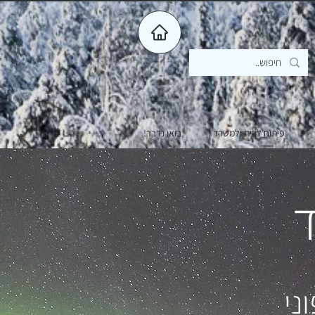
פיתוח לבית ולמשרד
בואו נדבר!
ד
ני