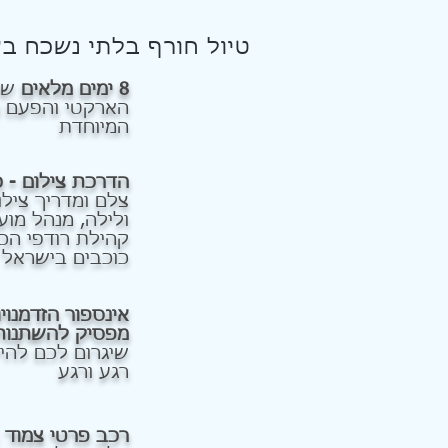
טיול חורף בלתי נשכח ב
8 ימים מלאים
של 
הארקטי והפעם נג
המיוחדת
הדרכת צילום - כ
צלם ומדריך צילו
ולילה, מנהל מוע
קהילת רודפי הכו
כוכבים בישראל
אינספור הזדמנוי
מפסיק להשתנות
שיגרום לכם לה
רגע ורגע
רכב פרטי צמוד