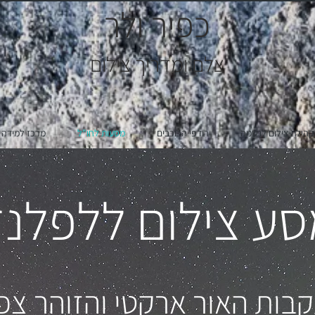
כפיר ולר
צ
לם ומדריך צילום
קהילת צילום לנשמה
רודפי הכוכבים
מסעות לחו"ל
מרכז למידה
ע צילום ללפלנ
בות האור ארקטי והזוהר צפו