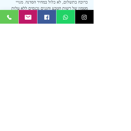
כרוכה בתשלום, לא כלול במחיר הסדנה. מנויי 
מטמון של רשות הטבע והגנים נכנסים ללא עלות
כחלק ממפגשי מועדון "צילום לנשמה", מתקיימים 
הדרכות צילום בהיקפים שונים שממוקדות 
בנושאים שונים ובמגוון מיקומים בארץ
ניתן להצטרף לכל מפגש בנפרד או 
להצטרף לאחד 
המסלולים של המועדון
, לחסוך לא מעט כסף וגם 
להנות מהטבות נוספות
עוד
שיתוף