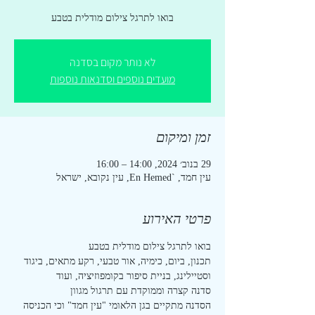
בואו לתרגל צילום מודלית בטבע
לא נותר מקום בסדנה
מועדים נוספים וסדנאות נוספות
זמן ומיקום
29 בנוב׳ 2024, 14:00 – 16:00
עין חמד, `En Hemed, עין נקובא, ישראל
פרטי האירוע
בואו לתרגל צילום מודלית בטבע
תכנון, ביום, כימיה, אור טבעי, רקע מתאים, ביגוד 
וסטיילינג, בניית סיפור בקומפוזיציה, ועוד
סדנה קצרה וממוקדת עם תרגול מגוון
הסדנה מתקיים בגן הלאומי "עין חמד" וכי הכניסה 