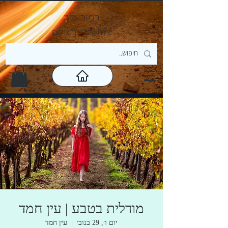
כפיר ולר
צ
לם ומדריך צילום
מודלית בטבע | עין חמד
יום ו׳, 29 בנוב׳
  |  
עין חמד