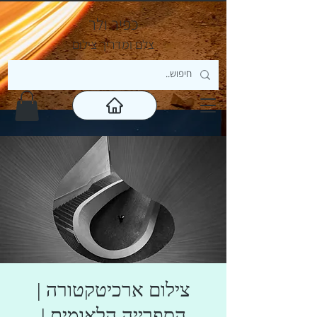
כפיר ולר
צ
לם ומדריך צילום
צילום ארכיטקטורה |
הספרייה הלאומית |