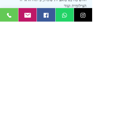
הצילומית ועוד
סדנה קצרה, קלילה וממוקדת
כחלק ממפגשי מועדון "צילום לנשמה", מתקיימים 
הדרכות צילום בהיקפים שונים שממוקדות 
בנושאים שונים ובמגוון מיקומים בארץ
ניתן להצטרף לכל מפגש בנפרד או 
להצטרף לאחד 
המסלולים של המועדון
, לחסוך לא מעט כסף וגם 
להנות מהטבות נוספות
מדיניות ביטולים
עוד
שיתוף