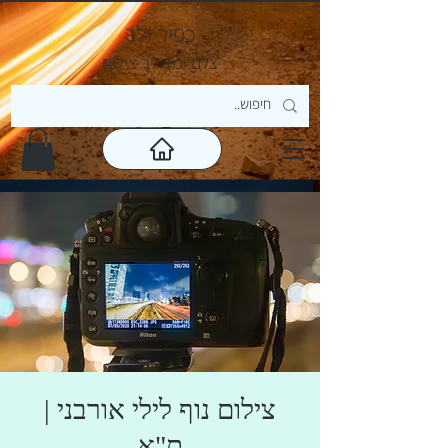
כפיר ולר
צ
לם ומדריך צילום
צילום נוף לילי אורבני |
ת"א