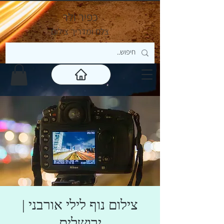
כפיר ולר
צ
לם ומדריך צילום
צילום נוף לילי אורבני |
ירושלים