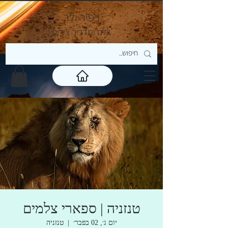
כפיר ולר
צ
לם ומדריך צילום
טנזניה | ספארי צלמים
יום ג׳, 02 בפבר׳
  |  
טנזניה