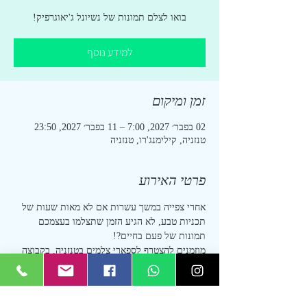
בואו לצלם תמונות של נשיונל ג'יאוגרפיק!
למידע נוסף
זמן ומיקום
02 בפבר׳ 2027, 7:00 – 11 בפבר׳ 2027, 23:50
טנזניה, קילימנג'רו, טנזניה
פרטי האירוע
אחרי צפייה במשך עשרות אם לא מאות שעות של 
תכניות טבע, לא הגיע הזמן שתצלמו בעצמכם 
תמונות של פעם בחיים?!
מוזמנים להצטרף לספארי צלמים בטנזניה, בקבוצה 
קטנה ואינטימית בטיול ע"ב הכול כלול!
למידע נוסף, השארת פרטים או רישום - יש ללחוץ 