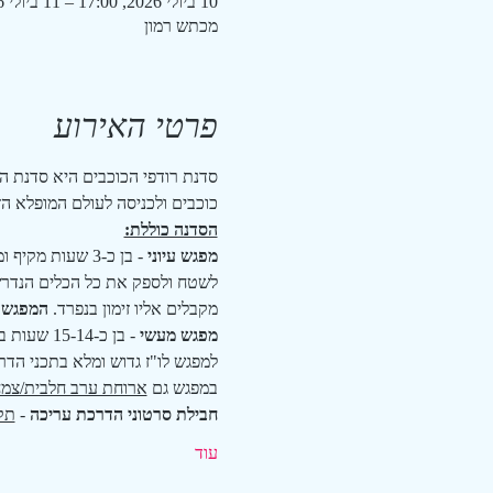
10 ביולי 2026, 17:00 – 11 ביולי 2026, 7:00
מכתש רמון
פרטי האירוע
סדנת רודפי הכוכבים היא סדנת ה
כוכבים ולכניסה לעולם המופלא הז
הסדנה כוללת:
מפגש עיוני
 - בן כ-3 שעות
מקבלים אליו זימון בנפרד. 
המפגש מ
מפגש מעשי
 - בן כ-15-14 שעות בקירוב, החל משעות אחה"צ ועד לשעות הבוקר למחרת.
למפגש לו"ז גדוש ומלא בתכני הדר
במפגש גם 
ארוחת ערב חלבית/צמחו
חבילת סרטוני הדרכת עריכה
 - 
תק
עוד