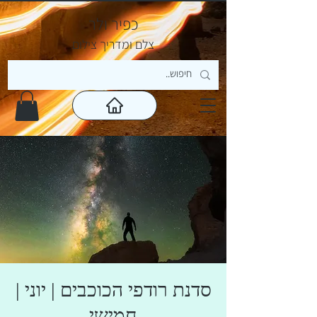
כפיר ולר
צ
לם ומדריך צילום
סדנת רודפי הכוכבים | יוני |
חמישי