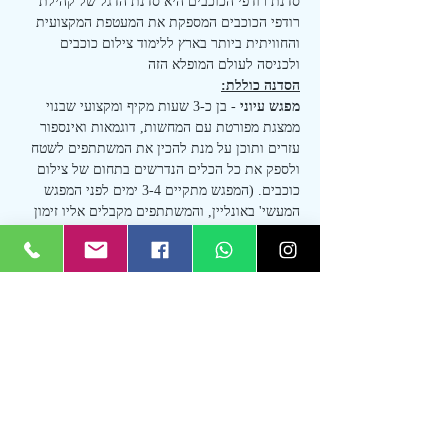
סדנת רודפי הכוכבים היא סדנת הדגל של קהילת 
רודפי הכוכבים המספקת את המעטפת המקצועית 
והחוויתית ביותר בארץ ללימוד צילום כוכבים 
ולכניסה לעולם המופלא הזה
הסדנה כוללת:
מפגש עיוני
 - בן כ-3 שעות מקיף ומקצועי שבנוי 
ממצגת מפורטת עם המחשות, דוגמאות ואינספור 
עזרים ותוכן על מנת להכין את המשתתפים לשטח 
ולספק את כל הכלים הנדרשים בתחום של צילום 
כוכבים. (המפגש מתקיים 3-4 ימים לפני המפגש 
המעשי' באונליין, והמשתתפים מקבלים אליו זימון 
בנפרד. 
המפגש מוקלט לטובת השלמה או צפייה 
חוזרת בלתי מוגבלת
)
מפגש מעשי
 - בן כ-15-14 שעות בקירוב, החל 
משעות אחה"צ ועד לשעות הבוקר למחרת.
למפגש לו"ז גדוש ומלא בתכני הדרכה לאורך כל 
המפגש, כבר בשעות היום כהכנה ללילה, לאורך כל 
הלילה ועם סשן צילום זריחה לדובדבן בסוף. 
במפגש גם 
ארוחת ערב חלבית/צמחונית מלאה - 
כלולה, שתייה קלה ובירות, שתייה חמה
חבילת סרטוני הדרכת עריכה
 - 
תקבלו גישה 
בלעדית לסרטוני הדרכת עריכה
, שם אני מסביר 