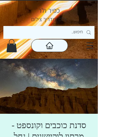
כפיר ולר
צ
לם ומדריך צילום
סדנת כוכבים וקונספט -
מרתון לוקיישנים | נחל