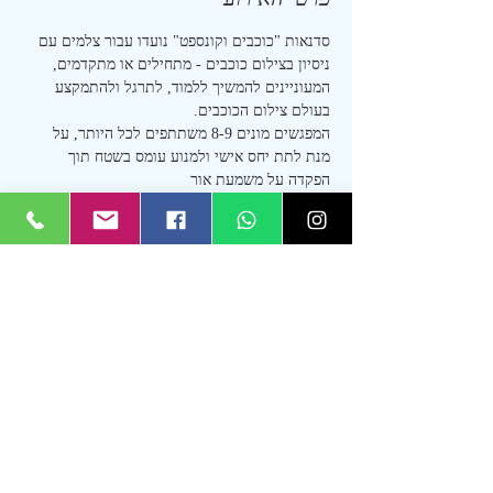
סדנאות "כוכבים וקונספט" נועדו עבור צלמים עם 
ניסיון בצילום כוכבים - מתחילים או מתקדמים, 
המעוניינים להמשיך ללמוד, לתרגל ולהתמקצע 
בעולם צילום הכוכבים.
המפגשים מונים 8-9 משתתפים לכל היותר, על 
מנת לתת יחס אישי ולמנוע עומס בשטח תוך 
הפקדה על משמעת אור
כל מפגש עוסק בקונספט אחר - בהתאם ללוקיישן, 
לזמן בשנה או לתוכן מובקש כזה או אחר
הסדנה כוללת:
מפגש מעשי
 - בן כ-15-14 שעות בקירוב, החל 
משעות אחה"צ ועד לשעות הבוקר למחרת.
למפגש לו"ז גדוש ומלא בתכני הדרכה לאורך כל 
המפגש, כבר בשעות היום כהכנה ללילה, לאורך כל 
הלילה ועם סשן צילום זריחה לדובדבן בסוף. 
במפגש גם 
ארוחת ערב חלבית/צמחונית מלאה - 
כלולה, שתייה קלה ובירות, שתייה חמה
עוד