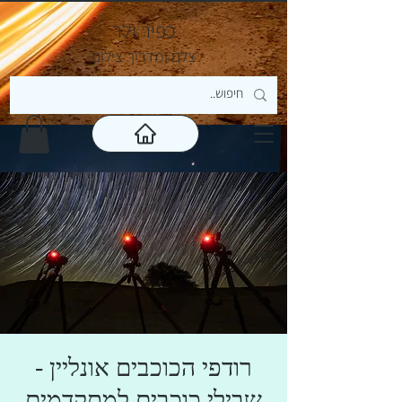
כפיר ולר
צ
לם ומדריך צילום
רודפי הכוכבים אונליין -
שבילי כוכבים למתקדמים