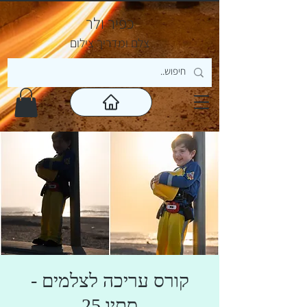
כפיר ולר
צ
לם ומדריך צילום
קורס עריכה לצלמים -
סתיו 25