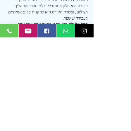
עריכה היא חלק אינטגרלי ובלתי נפרד מתהליך 
הצילום, ומטרת הקורס היא להקנות כלים אמיתיים 
לעבודה שוטפת
החל מלצלם נכון יותר, מדויק יותר וטוב יותר - 
מדידות אור, הגדרות ופרמטרים (כן כן, משפיע 
מאוד על העריכה לאחר מכן)
דרך הכרה של תוכנת העריכה, הפונקציות 
והאפשרויות, כולל שילובים שונים
ועד למימוש הפוטנציאל האמנותי והמקצועי, הלכה 
למעשה, בתהליך עריכה מדויק, יעיל ומהנה (ולא 
ארוך בכלל)
סמכו עליי, יש את החיים שלפני הקורס ויש את 
החיים שאחרי הקורס!
עוד
שיתוף