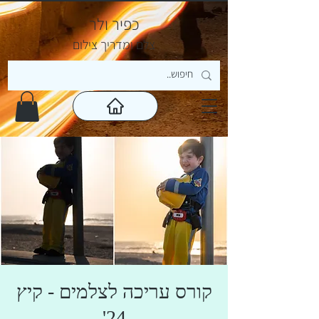
כפיר ולר
צ
לם ומדריך צילום
קורס עריכה לצלמים - קיץ
24'