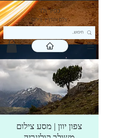
כפיר ולר
צ
לם ומדריך צילום
צפון יוון | מסע צילום
משולב קולינריה