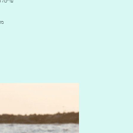
עריכה ה
מו