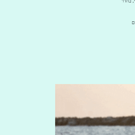
, בחדר
ם