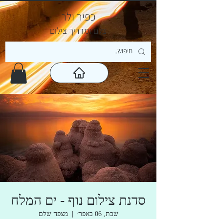
כפיר ולר
צ
לם ומדריך צילום
סדנת צילום נוף - ים המלח
שבת, 06 באפר׳
  |  
מצפה שלם