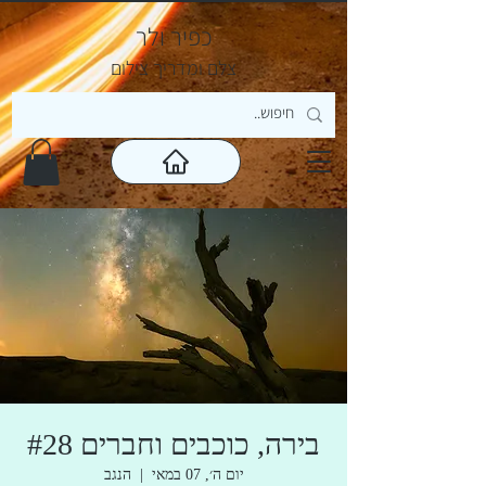
כפיר ולר
צ
לם ומדריך צילום
בירה, כוכבים וחברים #28
יום ה׳, 07 במאי
  |  
הנגב