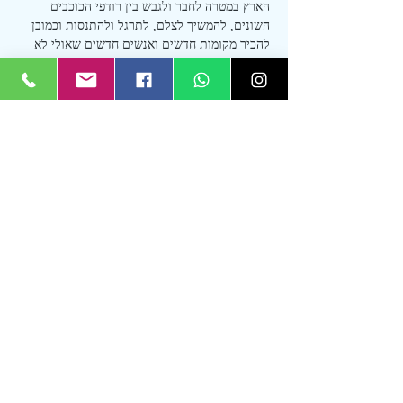
הארץ במטרה לחבר ולגבש בין רודפי הכוכבים 
השונים, להמשיך לצלם, לתרגל ולהתנסות וכמובן 
להכיר מקומות חדשים ואנשים חדשים שאולי לא 
הכירו קודם
המפגשים בלעדיים לבוגרי סדנאות רודפי הכוכבים 
בלבד!
לקוח שייבצע רישום למפגש והוא אינו בוגר של 
לפחות סדנה אחת מהסדנאות הבאות:
סדנת רודפי הכוכבים
סדנת כוכבים וקונספט
עוד
שיתוף